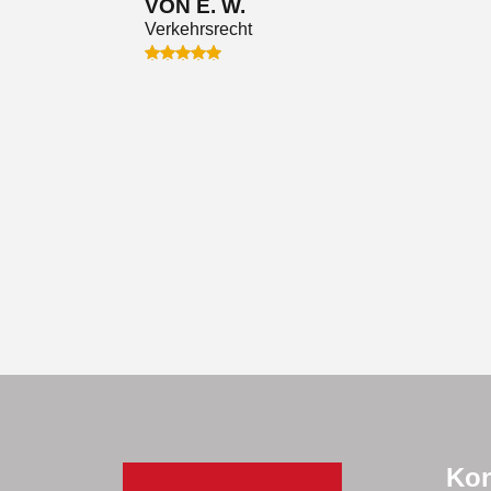
VON E. W.
Verkehrsrecht
e.
Kon