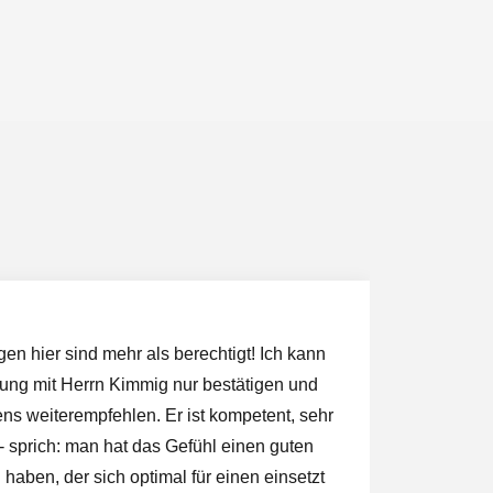
en hier sind mehr als berechtigt! Ich kann
Wenn m
ung mit Herrn Kimmig nur bestätigen und
Anwalt
ens weiterempfehlen. Er ist kompetent, sehr
kümmer
 - sprich: man hat das Gefühl einen guten
Für mi
u haben, der sich optimal für einen einsetzt
unkomp