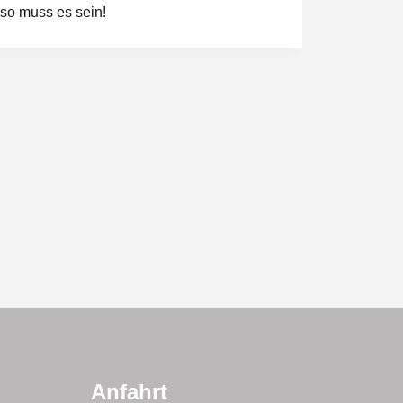
so muss es sein!
Rückfr
Sekret
VON A
Anwalt
Anfahrt