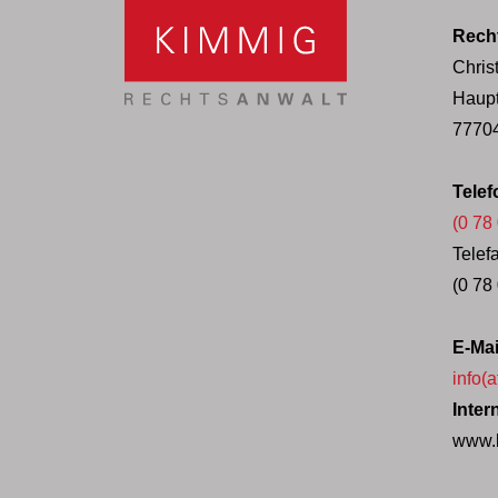
Rech
Chris
Haupt
77704
Tele
(0 78
Tele
(0 78
E-Ma
info(
Inte
www.k